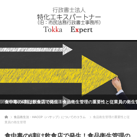
食中毒の6割は飲食店で発生！食品衛生管理の重要性と従業員の衛生
理
ホーム
食品衛生法・HACCP（ハサップ）についてのコラム
食品衛生管理の重要性と従
業員の衛生管理
食中毒の6割は飲食店で発生！食品衛生管理の